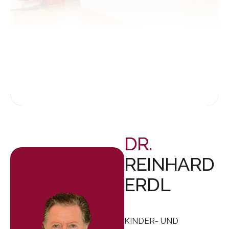
Termine nach
telefonischer
Vereinbarung:
+49 (0) 89
24 21 56 40
Jetzt zur Kontaktseite
DR.
REINHARD
ERDL
KINDER- UND