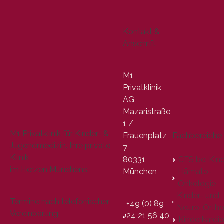
Kontakt &
Anschrift
M1
Privatklinik
AG
Mazaristraße
1 /
M1 Privatklinik für Kinder- &
Frauenplatz
Fachbereiche
Jugendmedizin. Ihre private
7
Klinik
80331
CFS bei Kin
im Herzen Münchens.
München
Hämato-
Onkologie
Kinder- und
Termine nach telefonischer
+49 (0) 89
Neuro-Ortho
Vereinbarung:
24 21 56 40
Kinderkardio