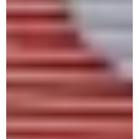
Termine nach
telefonischer
Vereinbarung:
+49 (0) 89
24 21 56 40
Jetzt zur Kontaktseite